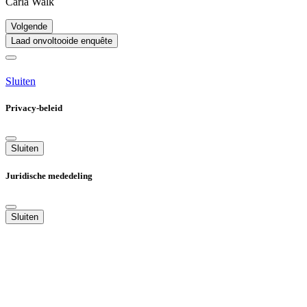
Carla Walk
Volgende
Laad onvoltooide enquête
Sluiten
Privacy-beleid
Sluiten
Juridische mededeling
Sluiten